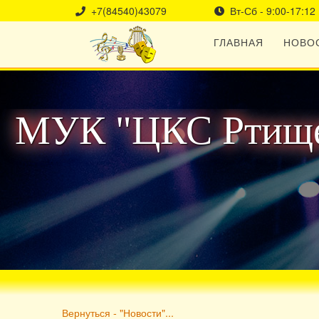
+7(84540)43079
Вт-Сб - 9:00-17:12
ГЛАВНАЯ
НОВО
МУК "ЦКС Ртище
Вернуться - "Новости"...