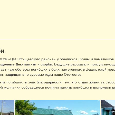
и.
х МУК «ЦКС Ртищевского района» у обелисков Славы и памятников
священные Дню памяти и скорби. Ведущие рассказали присутству
нает нам обо всех погибших в боях, замученных в фашистской нево
олг, защищая в те суровые годы наше Отечество.
ти погибших, в знак благодарности тем, кто отдал жизни за сво
той молчания собравшиеся почтили память погибших и возложили ц