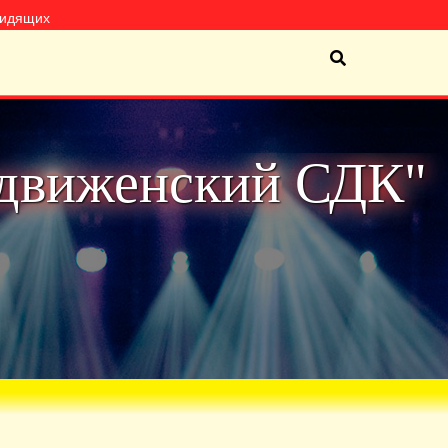
видящих
движенский СДК"