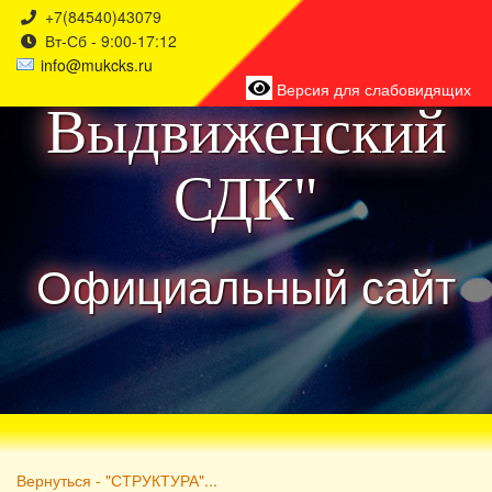
+7(84540)43079
Вт-Сб - 9:00-17:12
района
info@mukcks.ru
Версия для слабовидящих
Выдвиженский
СДК"
Официальный сайт
Вернуться - "СТРУКТУРА"...