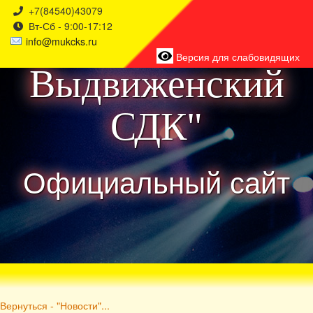
+7(84540)43079
Вт-Сб - 9:00-17:12
района
info@mukcks.ru
Версия для слабовидящих
Выдвиженский
СДК"
Официальный сайт
Вернуться - "Новости"...