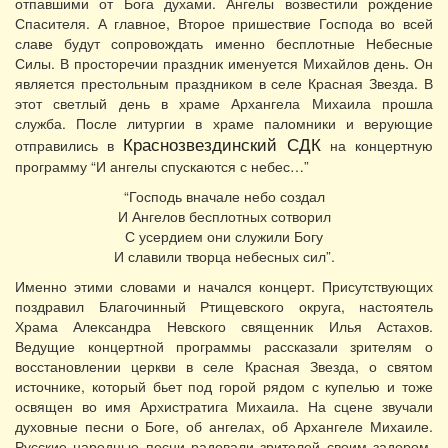
отпавшими от Бога духами. Ангелы возвестили рождение
Спасителя. А главное, Второе пришествие Господа во всей
славе будут сопровождать именно бесплотные Небесные
Силы. В просторечии праздник именуется Михайлов день. Он
является престольным праздником в селе Красная Звезда. В
этот светлый день в храме Архангела Михаила прошла
служба. После литургии в храме паломники и верующие
Краснозвездинский СДК
отправились в
на концертную
программу “И ангелы спускаются с небес…”
“Господь вначале небо создал
И Ангелов бесплотных сотворил
С усердием они служили Богу
И славили творца небесных сил”.
Именно этими словами и начался концерт. Присутствующих
поздравил Благочинный Ртищевского округа, настоятель
Храма Александра Невского священник Илья Астахов.
Ведущие концертной программы рассказали зрителям о
восстановлении церкви в селе Красная Звезда, о святом
источнике, который бьет под горой рядом с купелью и тоже
освящен во имя Архистратига Михаила. На сцене звучали
духовные песни о Боге, об ангелах, об Архангеле Михаиле.
Русские народные песни радовали зрителей своим задором.