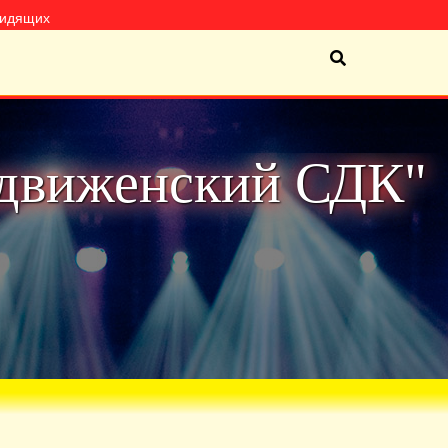
видящих
движенский СДК"