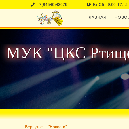
+7(84540)43079
Вт-Сб - 9:00-17:12
ГЛАВНАЯ
НОВО
МУК "ЦКС Ртище
Вернуться - "Новости"...