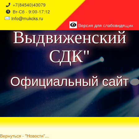
+7(84540)43079
Вт-Сб - 9:00-17:12
района
info@mukcks.ru
Версия для слабовидящих
Выдвиженский
СДК"
Официальный сайт
Вернуться - "Новости"...