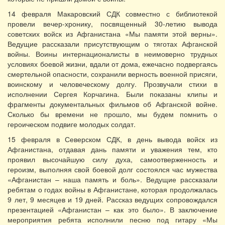
14 февраля Макаровский СДК совместно с библиотекой
провели вечер-хронику, посвященный 30-летию вывода
советских войск из Афганистана «Мы памяти этой верны».
Ведущие рассказали присутствующим о тяготах Афганской
войны. Воины интернационалисты в неимоверно трудных
условиях боевой жизни, вдали от дома, ежечасно подвергаясь
смертельной опасности, сохранили верность военной присяги,
воинскому и человеческому долгу. Прозвучали стихи в
исполнении Сергея Корчагина. Были показаны клипы и
фрагменты документальных фильмов об Афганской войне.
Сколько бы времени не прошло, мы будем помнить о
героическом подвиге молодых солдат.
15 февраля в Северском СДК, в день вывода войск из
Афганистана, отдавая дань памяти и уважения тем, кто
проявил высочайшую силу духа, самоотверженность и
героизм, выполняя свой боевой долг состоялся час мужества
«Афганистан – наша память и боль». Ведущие рассказали
ребятам о годах войны в Афганистане, которая продолжалась
9 лет, 9 месяцев и 19 дней. Рассказ ведущих сопровождался
презентацией «Афганистан – как это было». В заключение
мероприятия ребята исполнили песню под гитару «Мы