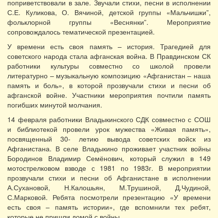
поприветствовали в зале. Звучали стихи, песни в исполнении
С.Е. Куликова, О. Вячиной, детской группы «Мальчишки”,
фольклорной группы «Веснянки”. Мероприятие
сопровождалось тематической презентацией.
У времени есть своя память – история. Трагедией для
советского народа стала афганская война. В Правдинском СК
работники культуры совместно со школой провели
литературно – музыкальную композицию «Афганистан – наша
память и боль», в которой прозвучали стихи и песни об
афганской войне. Участники мероприятия почтили память
погибших минутой молчания.
14 февраля работники Владыкинского СДК совместно с СОШ
и библиотекой провели урок мужества «Живая память»,
посвященный 30- летию вывода советских войск из
Афганистана. В селе Владыкино проживает участник войны
Бородинов Владимир Семёнович, который служил в 149
мотострелковом взводе с 1981 по 1983г. В мероприятии
прозвучали стихи и песни об Афганистане в исполнении
А.Сухановой, Н.Калошьян, М.Трушиной, Д.Чудиной,
С.Марковой. Ребята посмотрели презентацию «У времени
есть своя – память истории», где вспомнили тех ребят,
которые не пришли домой с войны.