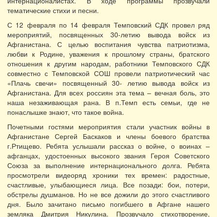
интернационалистах. В ходе программы прозвучали
тематические стихи и песни.
С 12 февраля по 14 февраля Темповский СДК провел ряд
мероприятий, посвященных 30-летию вывода войск из
Афганистана. С целью воспитания чувства патриотизма,
любви к Родине, уважения к прошлому страны, братского
отношения к другим народам, работники Темповского СДК
совместно с Темповской СОШ провели патриотический час
«Плачь свечи» посвященный 30- летию вывода войск из
Афганистана. Для всех россиян эта тема – вечная боль, это
наша незаживающая рана. В п.Темп есть семьи, где не
понаслышке знают, что такое война.
Почетными гостями мероприятия стали участник войны в
Афганистане Сергей Баскаков и члены боевого братства
г.Ртищево. Ребята услышали рассказ о войне, о воинах –
афганцах, удостоенных высокого звания Героя Советского
Союза за выполнение интернационального долга. Ребята
просмотрели видеоряд хроники тех времен: радостные,
счастливые, улыбающиеся лица. Все позади: бои, потери,
обстрелы душманов. Но не все дожили до этого счастливого
дня. Было зачитано письмо погибшего в Афгане нашего
земляка Дмитрия Никулина. Прозвучало стихотворение,