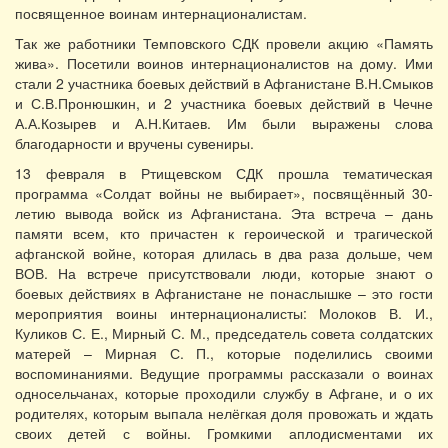
посвященное воинам интернационалистам.
Так же работники Темповского СДК провели акцию «Память
жива». Посетили воинов интернационалистов на дому. Ими
стали 2 участника боевых действий в Афганистане В.Н.Смыков
и С.В.Пронюшкин, и 2 участника боевых действий в Чечне
А.А.Козырев и А.Н.Китаев. Им были выражены слова
благодарности и вручены сувениры.
13 февраля в Ртищевском СДК прошла тематическая
программа «Солдат войны не выбирает», посвящённый 30-
летию вывода войск из Афганистана. Эта встреча – дань
памяти всем, кто причастен к героической и трагической
афганской войне, которая длилась в два раза дольше, чем
ВОВ. На встрече присутствовали люди, которые знают о
боевых действиях в Афганистане не понаслышке – это гости
мероприятия воины интернационалисты: Молоков В. И.,
Куликов С. Е., Мирный С. М., председатель совета солдатских
матерей – Мирная С. П., которые поделились своими
воспоминаниями. Ведущие программы рассказали о воинах
односельчанах, которые проходили службу в Афгане, и о их
родителях, которым выпала нелёгкая доля провожать и ждать
своих детей с войны. Громкими аплодисментами их