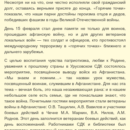
Несмотря ни на что, они честно исполняли свой гражданский
долг, оставаясь верными присяге до конца. «Горячие точки»
показали, что наши парни достойны героизма отцов и дедов,
победивших фашизм в годы Великой Отечественной войны.
День 15 февраля стал днем памяти не только для воинов,
прошедших афганскую войну, но и для других ветеранов
локальных войн — тех солдат и офицеров, кто противостоял
международному терроризму в «горячих точках» ближнего и
дальнего зарубежья.
С целью воспитания чувства патриотизма, любви к Родине,
уважения к прошлому страны в Урусовском СДК состоялось
мероприятие, посвящённое выводу войск из Афганистана.
«Мы знаем и помним…» так назван урок мужества,
посвященный воинам, служившим в Афганистане. Для нас эта
тема – вечная боль, это наша незаживающая рана: и в нашем
небольшом селе есть семьи, где не понаслышке знают, что
такое война. Почетными гостями мероприятия стали ветераны
войны в Афганистане: О.В. Тащилин, А.В. Вавилов и участники
боевых действий в Чечне М.А. Маркин, В.А. Нилов, А.М.
Роднов. Этот день заполнится ветеранам боевых действий, как
день воспоминаний. Работниками СДК и библиотеки был
подготовлен литературный монтаж, в котором рассказывалось