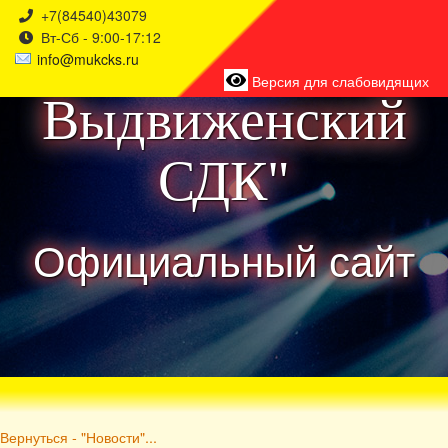
+7(84540)43079
Вт-Сб - 9:00-17:12
района
info@mukcks.ru
Версия для слабовидящих
Выдвиженский
СДК"
Официальный сайт
Вернуться - "Новости"...