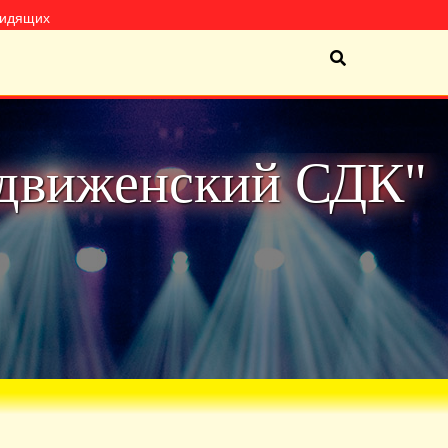
видящих
движенский СДК"