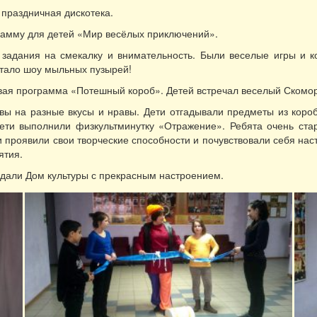
праздничная дискотека.
рамму для детей «Мир весёлых приключений».
задания на смекалку и внимательность. Были веселые игры и к
стало шоу мыльных пузырей!
вая программа «Потешный короб». Детей встречал веселый Скомо
 на разные вкусы и нравы. Дети отгадывали предметы из короба: 
дети выполнили физкультминутку «Отражение». Ребята очень ст
 проявили свои творческие способности и почувствовали себя нас
ятия.
дали Дом культуры с прекрасным настроением.