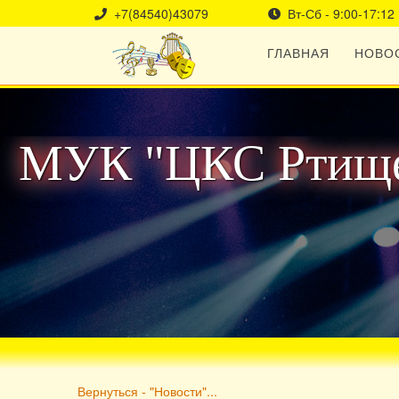
+7(84540)43079
Вт-Сб - 9:00-17:12
ГЛАВНАЯ
НОВО
МУК "ЦКС Ртище
Вернуться - "Новости"...