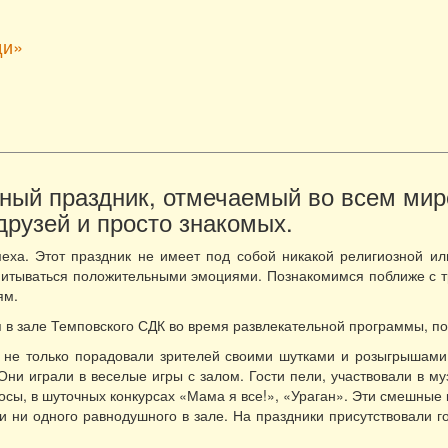
ди»
ый праздник, отмечаемый во всем мире
друзей и просто знакомых.
еха. Этот праздник не имеет под собой никакой религиозной и
дпитываться положительными эмоциями. Познакомимся поближе с 
ям.
я в зале Темповского СДК во время развлекательной программы, 
не только порадовали зрителей своими шутками и розыгрышами,
Они играли в веселые игры с залом. Гости пели, участвовали в муз
сы, в шуточных конкурсах «Мама я все!», «Ураган». Эти смешные к
 ни одного равнодушного в зале. На праздники присутствовали 