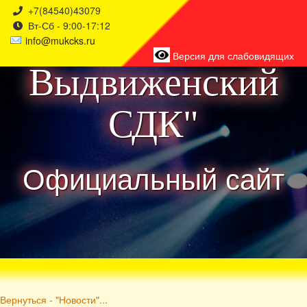
+7(84540)43079
Вт-Сб - 9:00-17:12
района
info@mukcks.ru
Версия для слабовидящих
Выдвиженский
СДК"
Официальный сайт
Вернуться - "Новости"...