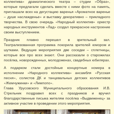
коллектива» драматического театра – студии «Образ»,
которые предлагали сделать вместе с ними фото на память,
приглашали всех на дегустацию варенья «Ароматное варенье
– душе наслажденье» и выставку декоративно – прикладного
творчества. В свою очередь «Народный коллектив» оркестр
народных инструментов «Лад» создал прекрасное настроение
своим выступлением.
Праздник плавно перешел в зрительный зал.
Театрализованная программа покорила зрителей юмором и
шутками. Ведущие мероприятия две соседки – сплетницы,
которые все про всех знают. Они рассказали о старожилах
посёлка, новорожденных, молодоженах, свадебных юбилярах.
А подарком стали достойные концертные номера в
исполнении «Народного коллектива» ансамбля «Русская
песня», солистов ДК и танцевальных детских коллективов
«Жемчужинки» и «Лимпопо».
Глава Урусовского Муниципального образования И.В.
Стрельник поздравил всех с праздников и вручил
благодарственные письма жителям посёлка «Выдвиженец» за
активное участие в проведении этого мероприятия.