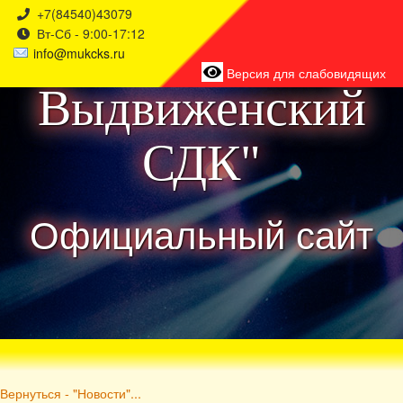
+7(84540)43079
Вт-Сб - 9:00-17:12
района
info@mukcks.ru
Версия для слабовидящих
Выдвиженский
СДК"
Официальный сайт
Вернуться - "Новости"...