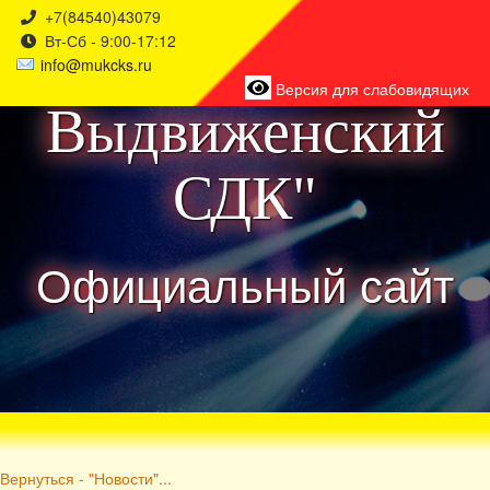
+7(84540)43079
Вт-Сб - 9:00-17:12
района
info@mukcks.ru
Версия для слабовидящих
Выдвиженский
СДК"
Официальный сайт
Вернуться - "Новости"...