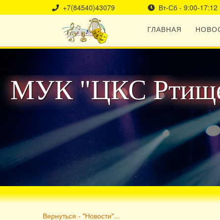
+7(84540)43079
Вт-Сб - 9:00-17:12
ГЛАВНАЯ
НОВО
МУК "ЦКС Ртище
Вернуться - "Новости"...