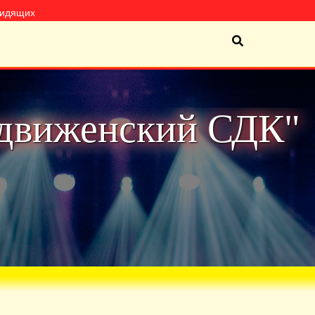
видящих
движенский СДК"