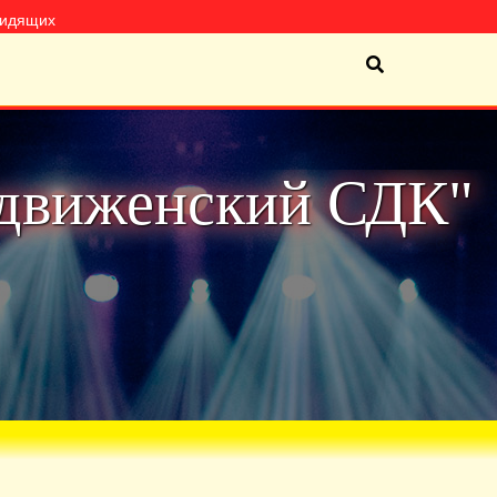
видящих
движенский СДК"