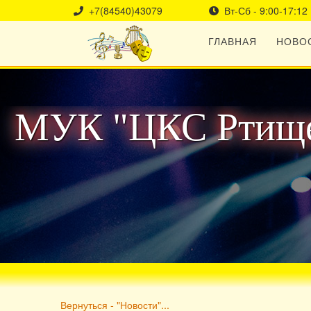
+7(84540)43079
Вт-Сб - 9:00-17:12
ГЛАВНАЯ
НОВО
МУК "ЦКС Ртище
Вернуться - "Новости"...