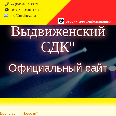
+7(84540)43079
Вт-Сб - 9:00-17:12
района
info@mukcks.ru
Версия для слабовидящих
Выдвиженский
СДК"
Официальный сайт
Вернуться - "Новости"...