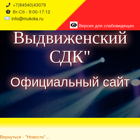
+7(84540)43079
Вт-Сб - 9:00-17:12
района
info@mukcks.ru
Версия для слабовидящих
Выдвиженский
СДК"
Официальный сайт
Вернуться - "Новости"...