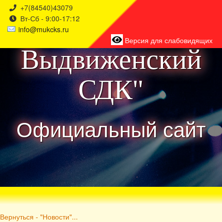
+7(84540)43079
Вт-Сб - 9:00-17:12
района
info@mukcks.ru
Версия для слабовидящих
Выдвиженский
СДК"
Официальный сайт
Вернуться - "Новости"...