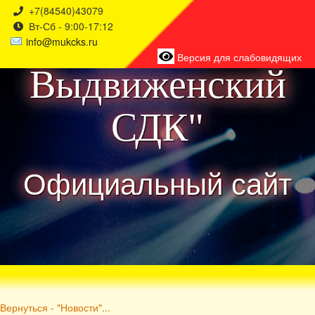
+7(84540)43079
Вт-Сб - 9:00-17:12
района
info@mukcks.ru
Версия для слабовидящих
Выдвиженский
СДК"
Официальный сайт
Вернуться - "Новости"...