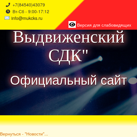
+7(84540)43079
Вт-Сб - 9:00-17:12
района
info@mukcks.ru
Версия для слабовидящих
Выдвиженский
СДК"
Официальный сайт
Вернуться - "Новости"...