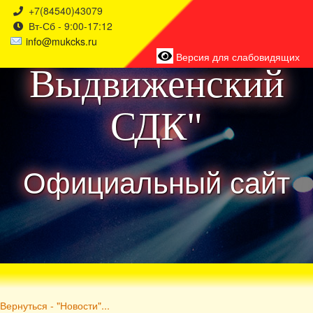
+7(84540)43079
Вт-Сб - 9:00-17:12
района
info@mukcks.ru
Версия для слабовидящих
Выдвиженский
СДК"
Официальный сайт
Вернуться - "Новости"...