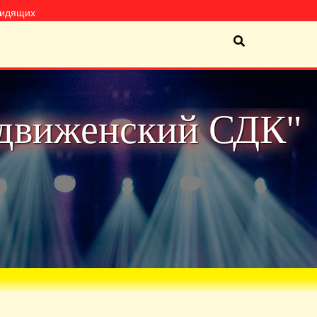
видящих
движенский СДК"