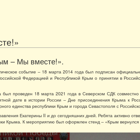
сте!»
ым – Мы вместе!».
итическое событие – 18 марта 2014 года был подписан официаль
Российской Федерацией и Республикой Крым о принятии в Россий
а был проведен 18 марта 2021 года в Северском СДК совместно
ной дате в истории России – Дне присоединения Крыма к России
урного единства республики Крым и города Севастополя с Российс
авления Екатерины II и до сегодняшних дней. Ребята активно отве
ики Крыма. К мероприятию был оформлен стенд – «Крым вернулся 