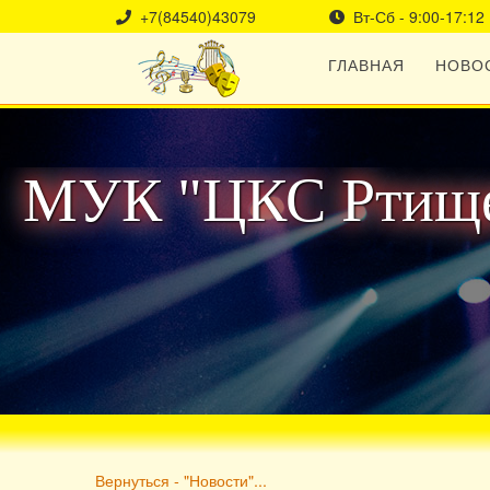
+7(84540)43079
Вт-Сб - 9:00-17:12
ГЛАВНАЯ
НОВО
МУК "ЦКС Ртище
Вернуться - "Новости"...