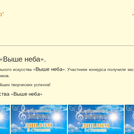
ю”
 «Выше неба».
«Выше неба»
льного искусства
. Участники конкурса получили за
омов.
йших творческих успехов!
сства «Выше неба»