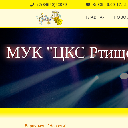
+7(84540)43079
Вт-Сб - 9:00-17:12
ГЛАВНАЯ
НОВО
МУК "ЦКС Ртище
Вернуться - "Новости"...