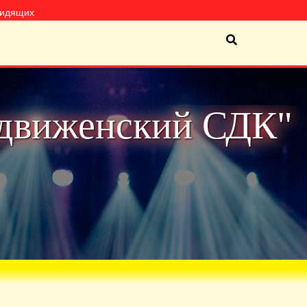
видящих
движенский СДК"