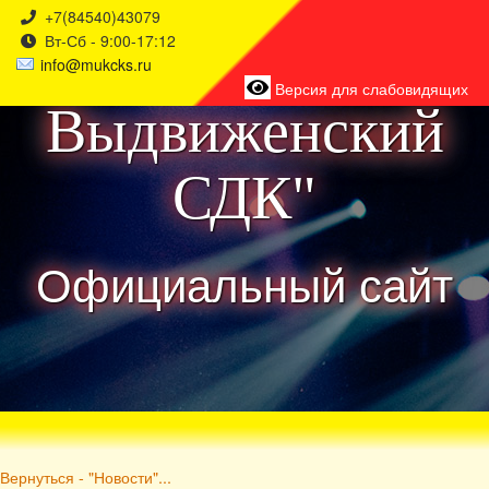
+7(84540)43079
Вт-Сб - 9:00-17:12
района
info@mukcks.ru
Версия для слабовидящих
Выдвиженский
СДК"
Официальный сайт
Вернуться - "Новости"...