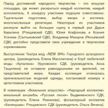
Парад достижений народного творчества – это мощная
площадка, где может раскрыться каждый коллектив, каждый
исполнитель. К конкурсу участники подошли ответственно.
Тщательная подготовка, выбор жанра и костюма,
многочисленные репетиции. Некоторые из участников
рискнули выйти на большую сцену в первый раз Дарья
Кирилина (Ртищевский СДК), Юлия Агафонова и Ксения
Усачева (Салтыковский СДК), Владимир Макаров (Репьёвский
СДК) достойно представили свое учреждение в творческом
соревновании.
Выступление Театра мод «NEW ЭРА» Городского культурного
центра, (руководитель Елена Масолитина) и Клуб любителей
моды «Купалина» Урусовского СДК, (руководитель Анна
Тащилина) не оставили равнодушными ни зрителей, ни
представителей жюри. Каждая коллекция отличалась
оригинальностью моделей одежды, постановкой номера и
артистизмом участников.
В номинации «Вокальное искусство» «Народный коллектив»
вокальный ансамбль «Русская песня» Выдвиженского СДК,
(руководитель Елена Романова), фольклорный коллектив
«Калинушка» Ртищевского СДК (руководитель Ольга Вячина),