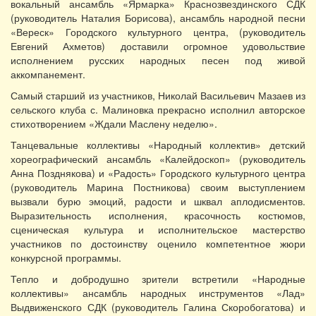
вокальный ансамбль «Ярмарка» Краснозвездинского СДК
(руководитель Наталия Борисова), ансамбль народной песни
«Вереск» Городского культурного центра, (руководитель
Евгений Ахметов) доставили огромное удовольствие
исполнением русских народных песен под живой
аккомпанемент.
Самый старший из участников, Николай Васильевич Мазаев из
сельского клуба с. Малиновка прекрасно исполнил авторское
стихотворением «Ждали Маслену неделю».
Танцевальные коллективы «Народный коллектив» детский
хореографический ансамбль «Калейдоскоп» (руководитель
Анна Позднякова) и «Радость» Городского культурного центра
(руководитель Марина Постникова) своим выступлением
вызвали бурю эмоций, радости и шквал аплодисментов.
Выразительность исполнения, красочность костюмов,
сценическая культура и исполнительское мастерство
участников по достоинству оценило компетентное жюри
конкурсной программы.
Тепло и добродушно зрители встретили «Народные
коллективы» ансамбль народных инструментов «Лад»
Выдвиженского СДК (руководитель Галина Скоробогатова) и