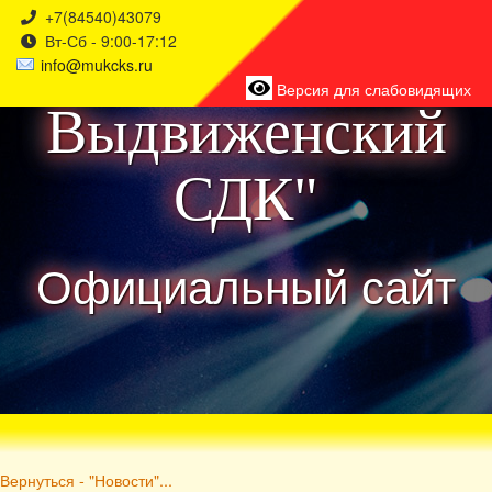
+7(84540)43079
Вт-Сб - 9:00-17:12
района
info@mukcks.ru
Версия для слабовидящих
Выдвиженский
СДК"
Официальный сайт
Вернуться - "Новости"...