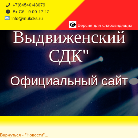
+7(84540)43079
Вт-Сб - 9:00-17:12
района
info@mukcks.ru
Версия для слабовидящих
Выдвиженский
СДК"
Официальный сайт
Вернуться - "Новости"...