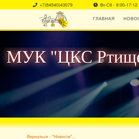
+7(84540)43079
Вт-Сб - 9:00-17:12
ГЛАВНАЯ
НОВО
МУК "ЦКС Ртище
Вернуться - "Новости"...