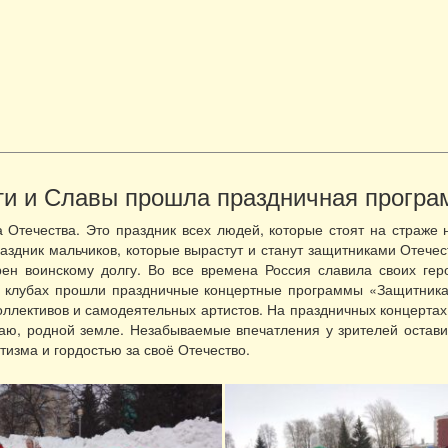
ти и Славы прошла праздничная прогр
 Отечества. Это праздник всех людей, которые стоят на страж
аздник мальчиков, которые вырастут и станут защитниками Отечест
рен воинскому долгу. Во все времена Россия славила своих гер
и клубах прошли праздничные концертные программы «Защитника
оллективов и самодеятельных артистов. На праздничных концертах 
раю, родной земле. Незабываемые впечатления у зрителей остав
изма и гордостью за своё Отечество.