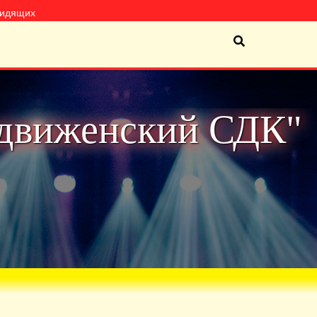
видящих
движенский СДК"