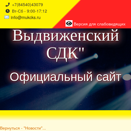
+7(84540)43079
Вт-Сб - 9:00-17:12
района
info@mukcks.ru
Версия для слабовидящих
Выдвиженский
СДК"
Официальный сайт
Вернуться - "Новости"...