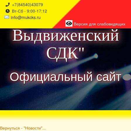
+7(84540)43079
Вт-Сб - 9:00-17:12
района
info@mukcks.ru
Версия для слабовидящих
Выдвиженский
СДК"
Официальный сайт
Вернуться - "Новости"...