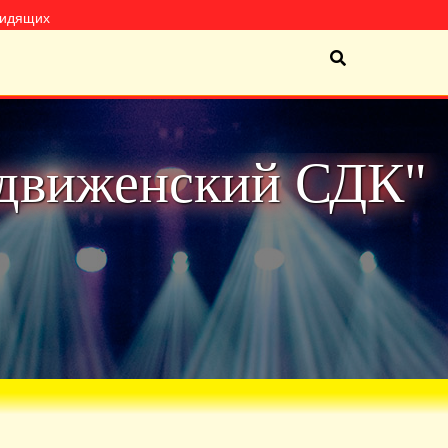
видящих
движенский СДК"