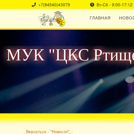
+7(84540)43079
Вт-Сб - 9:00-17:12
ГЛАВНАЯ
НОВО
МУК "ЦКС Ртище
Вернуться - "Новости"...