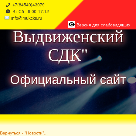
+7(84540)43079
Вт-Сб - 9:00-17:12
района
info@mukcks.ru
Версия для слабовидящих
Выдвиженский
СДК"
Официальный сайт
Вернуться - "Новости"...