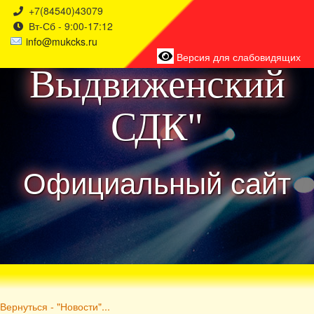
+7(84540)43079
Вт-Сб - 9:00-17:12
района
info@mukcks.ru
Версия для слабовидящих
Выдвиженский
СДК"
Официальный сайт
Вернуться - "Новости"...