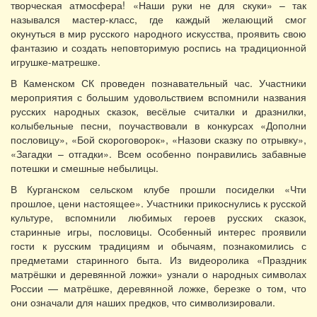
творческая атмосфера! «Наши руки не для скуки» – так
назывался мастер-класс, где каждый желающий смог
окунуться в мир русского народного искусства, проявить свою
фантазию и создать неповторимую роспись на традиционной
игрушке-матрешке.
В Каменском СК проведен познавательный час. Участники
мероприятия с большим удовольствием вспомнили названия
русских народных сказок, весёлые считалки и дразнилки,
колыбельные песни, поучаствовали в конкурсах «Дополни
пословицу», «Бой скороговорок», «Назови сказку по отрывку»,
«Загадки – отгадки». Всем особенно понравились забавные
потешки и смешные небылицы.
В Курганском сельском клубе прошли посиделки «Чти
прошлое, цени настоящее». Участники прикоснулись к русской
культуре, вспомнили любимых героев русских сказок,
старинные игры, пословицы. Особенный интерес проявили
гости к русским традициям и обычаям, познакомились с
предметами старинного быта. Из видеоролика «Праздник
матрёшки и деревянной ложки» узнали о народных символах
России — матрёшке, деревянной ложке, березке о том, что
они означали для наших предков, что символизировали.