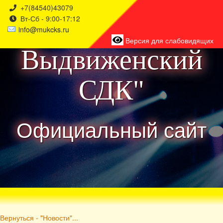
+7(84540)43079
Вт-Сб - 9:00-17:12
района
info@mukcks.ru
Версия для слабовидящих
Выдвиженский
СДК"
Официальный сайт
Вернуться - "Новости"...