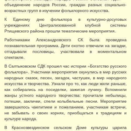
объединение народов России, граждан разных социально-
возрастных групп в изучении фольклорного искусства.
К Единому дню фольклора в культурно-досуговых
учреждениях Централизованной клубной системы
Ртищевского района прошли тематические мероприятия.
Работниками Александровского СК была проведена
познавательная программа. Дети охотно отвечали на загадки,
отгадывали пословицы, участвовали в моментальном
спектакле.
В Салтыковском СДК прошел час истории «Богатство русского
фольклора». Участники мероприятия окунулись в мир русских
народных сказок, песен, загадок, частушек, в мир народного
искусства и творчества. Узнали про то, как люди жили раньше,
как собирались на посиделки, зажигая лучину. Вспомнили
жанры устного народного творчества: прочитали небылицы,
потешки, заклички, спели колыбельные песни. Мероприятие
завершилось чаепитием и пожеланием, участникам встречи,
не забывать о своих корнях, приобщаться к традициям и
культуре народа.
В Краснозвездинском сельском Доме культуры царила