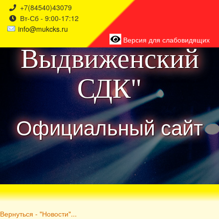
+7(84540)43079
Вт-Сб - 9:00-17:12
района
info@mukcks.ru
Версия для слабовидящих
Выдвиженский
СДК"
Официальный сайт
Вернуться - "Новости"...