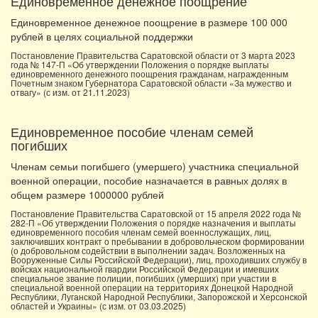
Единовременное денежное поощрение
Единовременное денежное поощрение в размере 100 000
рублей в целях социальной поддержки
Постановление Правительства Саратовской области от 3 марта 2023
года № 147-П «Об утверждении Положения о порядке выплаты
единовременного денежного поощрения гражданам, награжденным
Почетным знаком Губернатора Саратовской области «За мужество и
отвагу» (с изм. от 21.11.2023)
Единовременное пособие членам семей
погибших
Членам семьи погибшего (умершего) участника специальной
военной операции, пособие назначается в равных долях в
общем размере 1000000 рублей
Постановление Правительства Саратовской от 15 апреля 2022 года №
282-П «Об утверждении Положения о порядке назначения и выплаты
единовременного пособия членам семей военнослужащих, лиц,
заключивших контракт о пребывании в добровольческом формировании
(о добровольном содействии в выполнении задач. Возложенных на
Вооруженные Силы Российской Федерации), лиц, проходивших службу в
войсках национальной гвардии Российской Федерации и имевших
специальное звание полиции, погибших (умерших) при участии в
специальной военной операции на территориях Донецкой Народной
Республики, Луганской Народной Республики, Запорожской и Херсонской
областей и Украины» (с изм. от 03.03.2025)