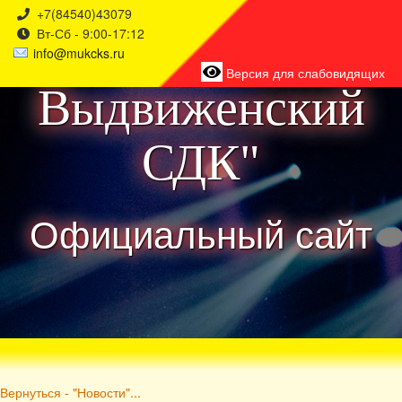
+7(84540)43079
Вт-Сб - 9:00-17:12
района
info@mukcks.ru
Версия для слабовидящих
Выдвиженский
СДК"
Официальный сайт
Вернуться - "Новости"...