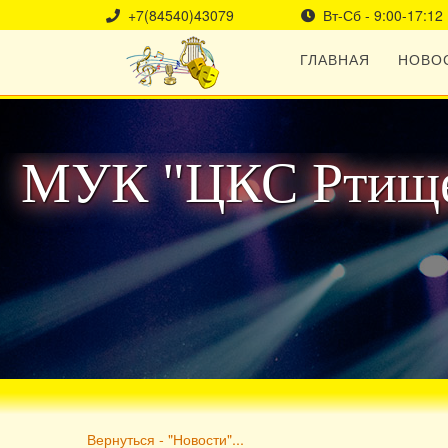
+7(84540)43079
Вт-Сб - 9:00-17:12
ГЛАВНАЯ
НОВО
МУК "ЦКС Ртище
Вернуться - "Новости"...