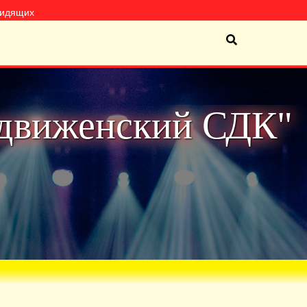
видящих
движенский СДК"