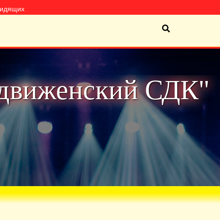
видящих
движенский СДК"