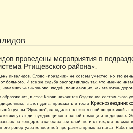
алидов
дов проведены мероприятия в подразд
истема Ртищевского района».
нь инвалидов. Слово «праздник» не совсем уместно, но это день
 от больного. И все же судьба распорядилась так, что именно инв
 начавших жизнь заново, людей, понимающих, как эта жизнь дорога
 образования, в селе Ключи находится Отделение сестринского ух
Краснозвездинск
диционным, в этот день, приезжать в гости
льной группы “Ярмарка”, зарядили положительной энергетикой л
нами живут люди, нуждающиеся в нашей помощи и поддержке. Эт
авших на концерте в качестве зрителей, но и от тех, кто не смог 
ного репертуара концертной программы прямо из палат. Работник