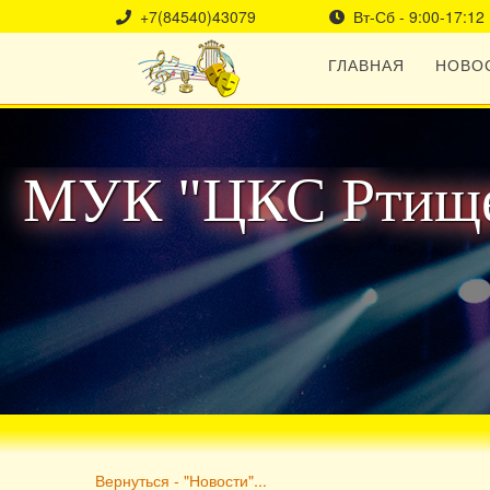
+7(84540)43079
Вт-Сб - 9:00-17:12
ГЛАВНАЯ
НОВО
МУК "ЦКС Ртище
Вернуться - "Новости"...