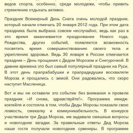
видов спорта, особенно, среди молодежи, чтобы привить
стремление отдыхать активно.
Праздник Всемирный День Снега очень молодой праздник,
который начали отмечать 20 января 2012 года. При этом дата
праздника была выбрана совсем неслучайно, ведь как раз в
это время заканчивается празднование Нового года,
Рождества, других событий, появляется возможность
посвятить время совершенствованию своего тела и
укреплению здоровья. Ведь 30 января в России отмечается
праздник – День прощания с Дедом Морозом и Снегурочкой. В
давние времена это был самый популярный праздник на Руси.
В этот день прапрабабушки и прапрадедушки восхваляли
Мороза и прощались с зимой. Они радовались, что скоро
наступит Масленица.
Вот и мы не оставили это событие без внимания и провели
праздник «И снова, здравствуйте!». Программа имидж-
коктейля и состояла в том, чтобы Деды Морозы показали свою
ловкость, смекалку и коммуникабельность. В конкурсе
участвовали три Деда Мороза, им задавали смешные вопросы
и новогодние загадки. За правильные ответы Дед Мороза
наши гости получали новогодние сувениры. В программе