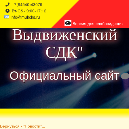
+7(84540)43079
Вт-Сб - 9:00-17:12
района
info@mukcks.ru
Версия для слабовидящих
Выдвиженский
СДК"
Официальный сайт
Вернуться - "Новости"...