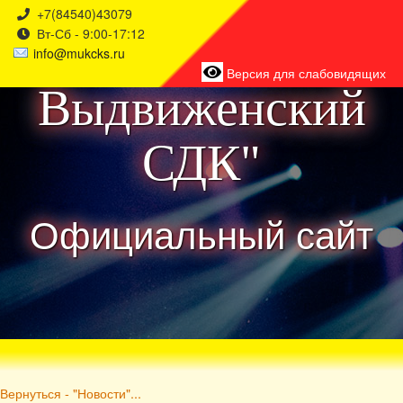
+7(84540)43079
Вт-Сб - 9:00-17:12
района
info@mukcks.ru
Версия для слабовидящих
Выдвиженский
СДК"
Официальный сайт
Вернуться - "Новости"...