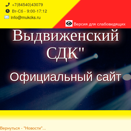
+7(84540)43079
Вт-Сб - 9:00-17:12
района
info@mukcks.ru
Версия для слабовидящих
Выдвиженский
СДК"
Официальный сайт
Вернуться - "Новости"...