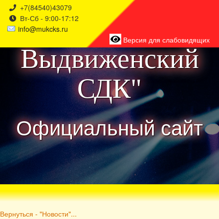
+7(84540)43079
Вт-Сб - 9:00-17:12
района
info@mukcks.ru
Версия для слабовидящих
Выдвиженский
СДК"
Официальный сайт
Вернуться - "Новости"...