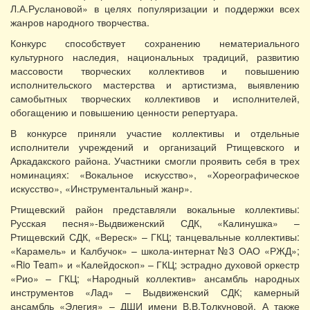
Л.А.Руслановой» в целях популяризации и поддержки всех
жанров народного творчества.
Конкурс способствует сохранению нематериального
культурного наследия, национальных традиций, развитию
массовости творческих коллективов и повышению
исполнительского мастерства и артистизма, выявлению
самобытных творческих коллективов и исполнителей,
обогащению и повышению ценности репертуара.
В конкурсе приняли участие коллективы и отдельные
исполнители учреждений и организаций Ртищевского и
Аркадакского района. Участники смогли проявить себя в трех
номинациях: «Вокальное искусство», «Хореографическое
искусство», «Инструментальный жанр».
Ртищевский район представляли вокальные коллективы:
Русская песня»-Выдвиженский СДК, «Калинушка» –
Ртищевский СДК, «Вереск» – ГКЦ; танцевальные коллективы:
«Карамель» и Калбучок» – школа-интернат №3 ОАО «РЖД»;
«Rio Team» и «Калейдоскоп» – ГКЦ; эстрадно духовой оркестр
«Рио» – ГКЦ; «Народный коллектив» ансамбль народных
инструментов «Лад» – Выдвиженский СДК; камерный
ансамбль «Элегия» – ДШИ имени В.В.Толкуновой. А также