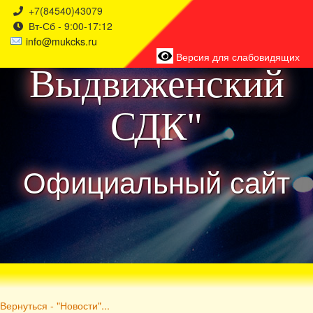
+7(84540)43079
Вт-Сб - 9:00-17:12
района
info@mukcks.ru
Версия для слабовидящих
Выдвиженский
СДК"
Официальный сайт
Вернуться - "Новости"...