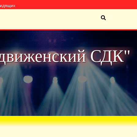
видящих
движенский СДК"