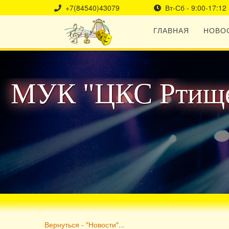
+7(84540)43079
Вт-Сб - 9:00-17:12
ГЛАВНАЯ
НОВО
МУК "ЦКС Ртище
Вернуться - "Новости"...