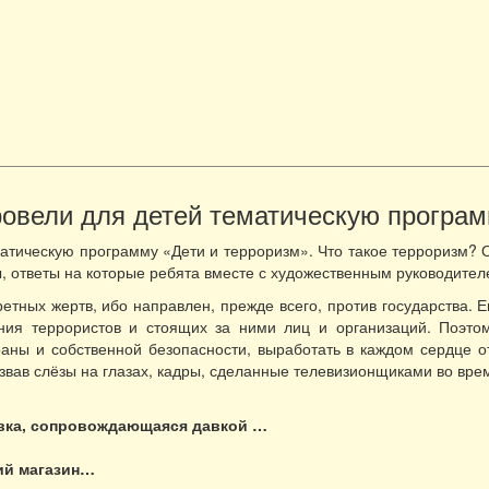
овели для детей тематическую програм
атическую программу «Дети и терроризм». Что такое терроризм? О
ы, ответы на которые ребята вместе с художественным руководител
етных жертв, ибо направлен, прежде всего, против государства. Е
ания террористов и стоящих за ними лиц и организаций. Поэт
раны и собственной безопасности, выработать в каждом сердце 
вав слёзы на глазах, кадры, сделанные телевизионщиками во время
овка, сопровождающаяся давкой …
ший магазин…