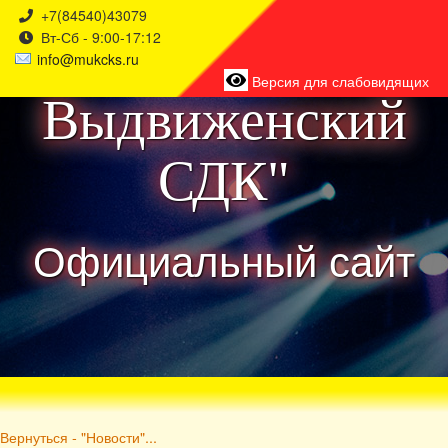
+7(84540)43079
Вт-Сб - 9:00-17:12
района
info@mukcks.ru
Версия для слабовидящих
Выдвиженский
СДК"
Официальный сайт
Вернуться - "Новости"...