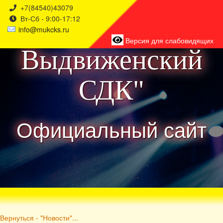
+7(84540)43079
Вт-Сб - 9:00-17:12
района
info@mukcks.ru
Версия для слабовидящих
Выдвиженский
СДК"
Официальный сайт
Вернуться - "Новости"...