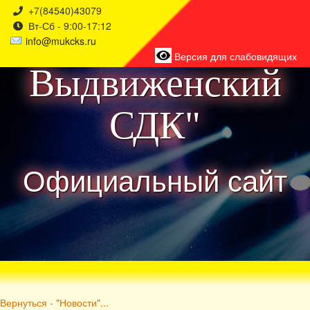
+7(84540)43079
Вт-Сб - 9:00-17:12
района
info@mukcks.ru
Версия для слабовидящих
Выдвиженский
СДК"
Официальный сайт
Вернуться - "Новости"...