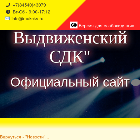
+7(84540)43079
Вт-Сб - 9:00-17:12
района
info@mukcks.ru
Версия для слабовидящих
Выдвиженский
СДК"
Официальный сайт
Вернуться - "Новости"...