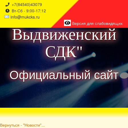
+7(84540)43079
Вт-Сб - 9:00-17:12
района
info@mukcks.ru
Версия для слабовидящих
Выдвиженский
СДК"
Официальный сайт
Вернуться - "Новости"...